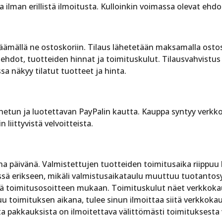
man erillistä ilmoitusta. Kulloinkin voimassa olevat ehdo
isäämällä ne ostoskoriin. Tilaus lähetetään maksamalla osto
ehdot, tuotteiden hinnat ja toimituskulut. Tilausvahvistu
a näkyy tilatut tuotteet ja hinta.
etun ja luotettavan PayPalin kautta. Kauppa syntyy verkko
liittyvistä velvoitteista.
na päivänä. Valmistettujen tuotteiden toimitusaika riippu
sä erikseen, mikäli valmistusaikataulu muuttuu tuotantosy
kä toimitusosoitteen mukaan. Toimituskulut näet verkkokau
uu toimituksen aikana, tulee sinun ilmoittaa siitä verkkoka
a pakkauksista on ilmoitettava välittömästi toimituksesta va