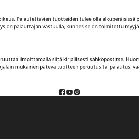
oikeus. Palautettavien tuotteiden tulee olla alkuperäisissä
ys on palauttajan vastuulla, kunnes se on toimitettu myyj
ruuttaa ilmoittamalla siitä kirjallisesti sähköpostitse. Hu
jalain mukainen pätevä tuotteen peruutus tai palautus, v