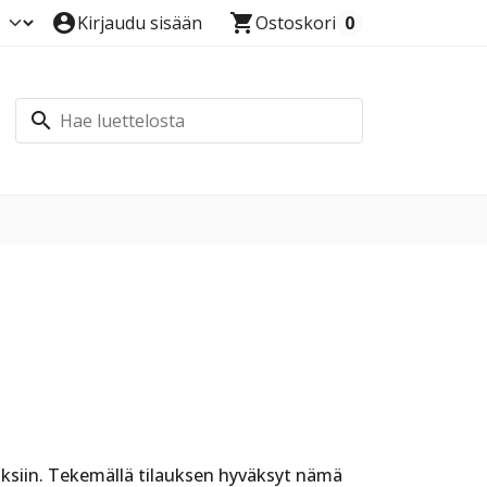
account_circle
shopping_cart
Kirjaudu sisään
Ostoskori
0
search
ksiin. Tekemällä tilauksen hyväksyt nämä