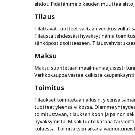
ehdot. Pidätämme oikeuden muuttaa ehtoja il
Tilaus
Tilattavat tuotteet valitaan verkkosivulla l
Tilausta tehdessäsi hyväksyt nämä toimitus
sähköpostiosoitteeseen. Tilausvahvistuksess
Maksu
Maksu suoritetaan maailmanlaajuisesti tunn
Verkkokauppa vastaa kaikista kaupankäyntiin 
Toimitus
Tilaukset toimitetaan arkisin, yleensä sama
tuotteet yleensä viikossa. Olemme yhteydes
toimitustavan, tilauksen koon ja painon se
hyväksymistä. Mikäli tuote katoaa tai vioitt
kuluessa. Toimituksen aikana vaurioituneist