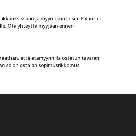
 pakkauksissaan ja myyntikuntoisia. Palautus
älle. Ota yhteyttä myyjään ennen
omaathan, että etämyynnillä ostetun tavaran
aan se on ostajan sopimusrikkomus.