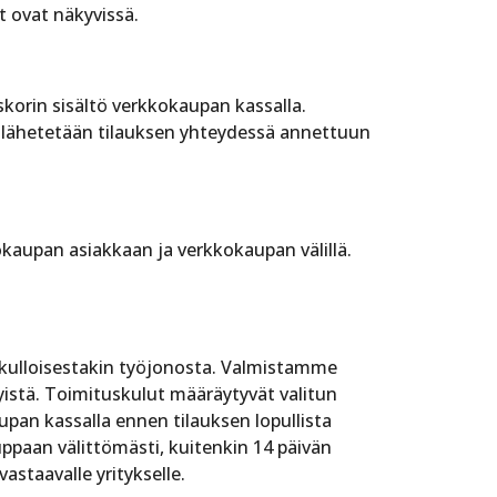
t ovat näkyvissä.
skorin sisältö verkkokaupan kassalla.
s lähetetään tilauksen yhteydessä annettuun
kaupan asiakkaan ja verkkokaupan välillä.
u kulloisestakin työjonosta. Valmistamme
istä. Toimituskulut määräytyvät valitun
pan kassalla ennen tilauksen lopullista
uppaan välittömästi, kuitenkin 14 päivän
staavalle yritykselle.